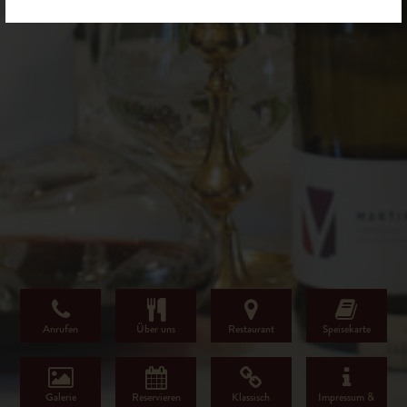
Anrufen
Über uns
Restaurant
Speisekarte
Galerie
Reservieren
Klassisch
Impressum &